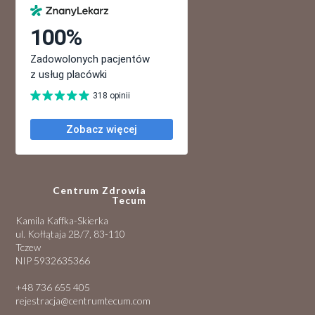
Centrum Zdrowia
Tecum
Kamila Kaffka-Skierka
ul. Kołłątaja 2B/7, 83-110
Tczew
NIP 5932635366
+48 736 655 405
rejestracja@centrumtecum.com