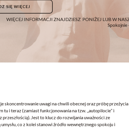
Z SIĘ WIĘCEJ
WIĘCEJ INFORMACJI ZNAJDZIESZ PONIŻEJ LUB W 
Spokojnie 
je skoncentrowanie uwagi na chwili obecnej oraz próbę przeżycia 
u i teraz (zamiast funkcjonowania na tzw. „autopilocie” i
przeszłością). Jest to klucz do rozwijania uważności ze
umysłu, co z kolei stanowi źródło wewnętrznego spokoju i