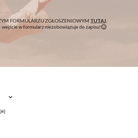
NASZYM FORMULARZU ZGŁOSZENIOWYM
TUTAJ
.
- wejście w formularz nie
zobowiązuje do zapisu!
jej