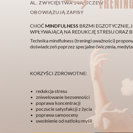
TRENIN
AL. ZWYCIĘSTWA 14A, TCZEW
OBOWIĄZUJĄ ZAPISY
CHOĆ
MINDFULNESS
BRZMI EGZOTYCZNIE,
WPŁYWAJĄCĄ NA REDUKCJĘ STRESU ORAZ BE
Technika mindfulness (treningi uważności) proponu
doświadczeń poprzez specjalne ćwiczenia, medytacj
KORZYŚCI ZDROWOTNE:
redukcja stresu
zniwelowanie bezsenności
poprawa koncentracji
poczucie satysfakcji z życia
poprawa samooceny
uwolnienie od natłoku myśli