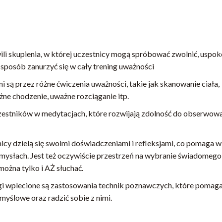
ili skupienia, w której uczestnicy mogą spróbować zwolnić, uspok
y sposób zanurzyć się w cały trening uważności
są przez różne ćwiczenia uważności, takie jak skanowanie ciała,
ne chodzenie, uważne rozciąganie itp.
zestników w medytacjach, które rozwijają zdolność do obserwow
icy dzielą się swoimi doświadczeniami i refleksjami, co pomaga w
mysłach. Jest też oczywiście przestrzeń na wybranie świadomego
można tylko i AŻ słuchać.
gi wplecione są zastosowania technik poznawczych, które pomaga
yślowe oraz radzić sobie z nimi.