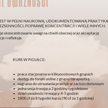
GI UWAŻNOŚCI
 JEST W PEŁNI NAUKOWĄ, UDOKUMENTOWANĄ PRAKTYK
ZSENNOŚCI, POPRAWĘ KONCENTRACJI I WIELE INNYCH.
je skoncentrowanie uwagi na chwili obecnej oraz akceptację
e i refleksje.
KURS W PIGUŁCE:
praca stacjonarna w kilkuosobowych grupach
dostęp do forum online z grupą i terapeutką
nagrania do utrwalania praktyk w zaciszu domowym
jedna sesja trwająca 2 godziny tygodniowo
dzień uważności trwający 4-5 godzin
1800 zł za 8 tygodni kursu (90 zł za 1 godzinę)