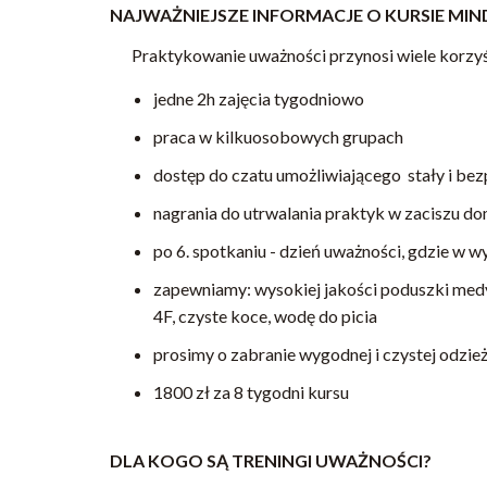
NAJWAŻNIEJSZE INFORMACJE O KURSIE MI
Praktykowanie uważności przynosi wiele korzyś
jedne 2h zajęcia tygodniowo
praca w kilkuosobowych grupach
dostęp do czatu umożliwiającego stały i be
nagrania do utrwalania praktyk w zaciszu 
po 6. spotkaniu - dzień uważności, gdzie w
zapewniamy: wysokiej jakości poduszki medyt
4F, czyste koce, wodę do picia
prosimy o zabranie wygodnej i czystej odzieży
1800 zł za 8 tygodni kursu
DLA KOGO SĄ TRENINGI UWAŻNOŚCI?