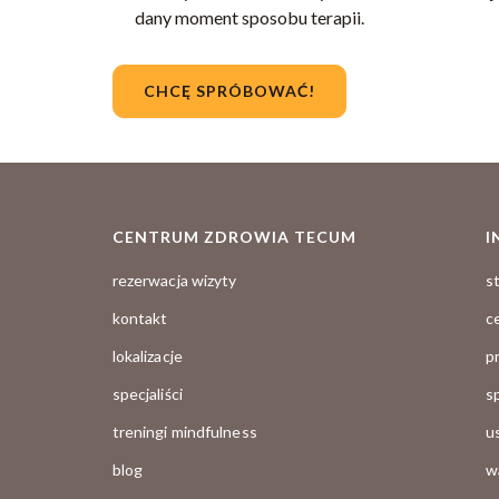
dany moment sposobu terapii.
CHCĘ SPRÓBOWAĆ!
CENTRUM ZDROWIA TECUM
I
rezerwacja wizyty
s
kontakt
c
lokalizacje
p
specjaliści
s
treningi mindfulness
u
blog
w