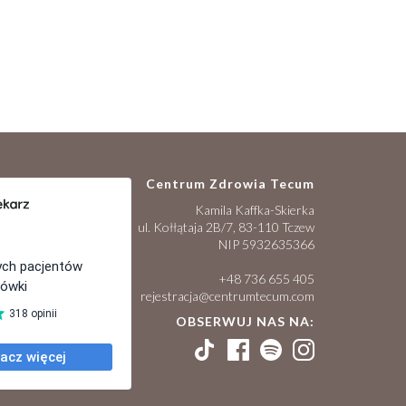
Centrum Zdrowia Tecum
Kamila Kaffka-Skierka
ul. Kołłątaja 2B/7, 83-110 Tczew
NIP 5932635366
+48 736 655 405
rejestracja@centrumtecum.com
OBSERWUJ NAS NA: