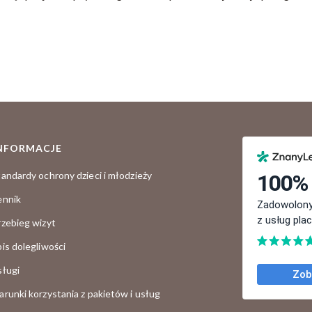
NFORMACJE
tandardy ochrony dzieci i młodzieży
ennik
rzebieg wizyt
pis dolegliwości
sługi
arunki korzystania z pakietów i usług