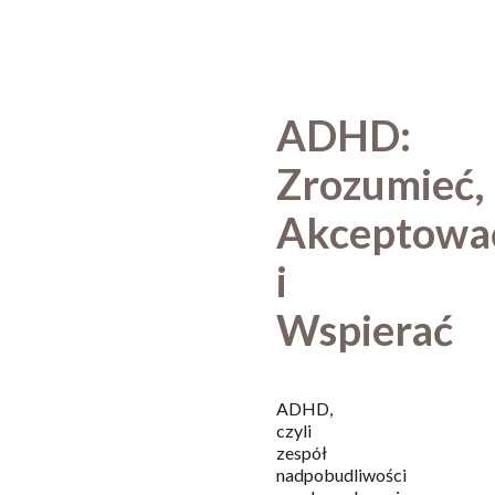
ADHD:
Zrozumieć,
Akceptowa
i
Wspierać
ADHD,
czyli
zespół
nadpobudliwości