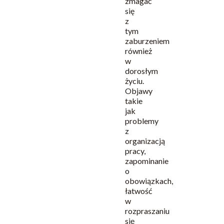
zmagać
się
z
tym
zaburzeniem
również
w
dorosłym
życiu.
Objawy
takie
jak
problemy
z
organizacją
pracy,
zapominanie
o
obowiązkach,
łatwość
w
rozpraszaniu
się