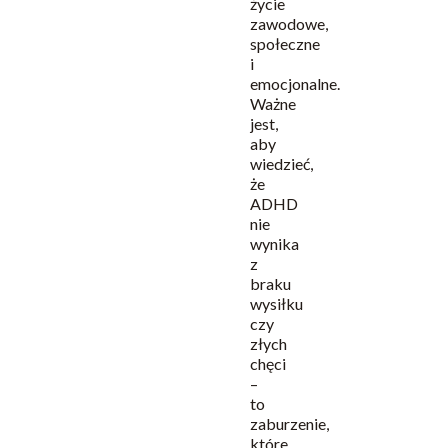
życie
zawodowe,
społeczne
i
emocjonalne.
Ważne
jest,
aby
wiedzieć,
że
ADHD
nie
wynika
z
braku
wysiłku
czy
złych
chęci
–
to
zaburzenie,
które