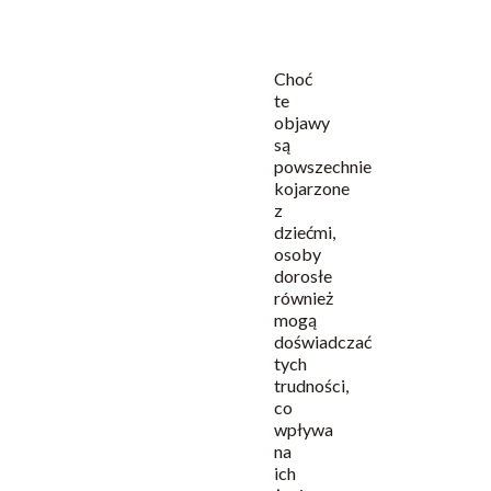
ciągła
potrzeba
ruchu)
Choć
te
objawy
są
powszechnie
kojarzone
z
dziećmi,
osoby
dorosłe
również
mogą
doświadczać
tych
trudności,
co
wpływa
na
ich