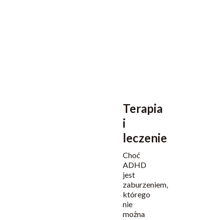
winy
i
frustracją
z
powodu
trudności
w
codziennym
funkcjonowaniu.
Terapia
i
leczenie
Choć
ADHD
jest
zaburzeniem,
którego
nie
można