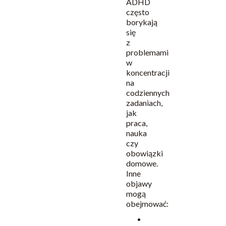
ADHD
często
borykają
się
z
problemami
w
koncentracji
na
codziennych
zadaniach,
jak
praca,
nauka
czy
obowiązki
domowe.
Inne
objawy
mogą
obejmować:
Zapominanie