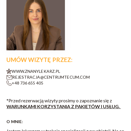
UMÓW WIZYTĘ PRZEZ:
WWW.ZNANYLEKARZ.PL
REJESTRACJA@CENTRUMTECUM.COM
+48 736 655 405
*Przed rezerwacją wizyty prosimy o zapoznanie się z
WARUNKAMI KORZYSTANIA Z PAKIETÓW I USŁUG.
O MNIE:
Jestem lekarzem w trakcie specjalizacji z psychiatrii. Na co