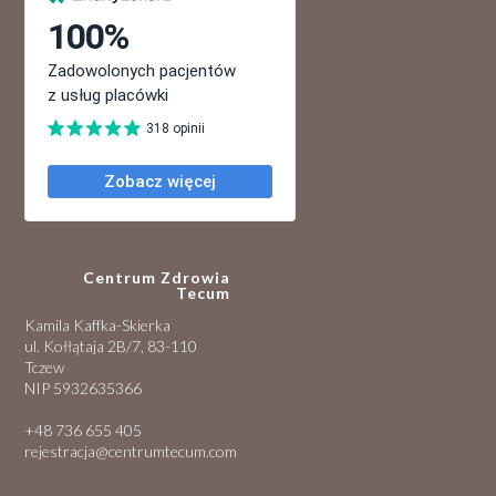
Centrum Zdrowia
Tecum
Kamila Kaffka-Skierka
ul. Kołłątaja 2B/7, 83-110
Tczew
NIP 5932635366
+48 736 655 405
rejestracja@centrumtecum.com