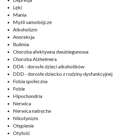
Lęki
Mania
Myśli samobójcze
Alkoholizm
Anoreksja
Bulimia
Choroba afektywna dwubiegunowa
Choroba Alzheimera
DDA - dorosłe dzieci alkoholików
DDD - dorosłe dziecko z rodziny dysfunkcyjnej
Fobia społeczna
Fobie
Hipochondria
Nerwica
Nerwica natręctw
Nikotynizm
Otępienie
Otyłość